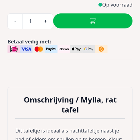
Op voorraad
-
+
Betaal veilig met:
Omschrijving /
Mylla, rat
tafel
Dit tafeltje is ideaal als nachttafeltje naast je
bed of elders om spullen op te bergen. Kleur: