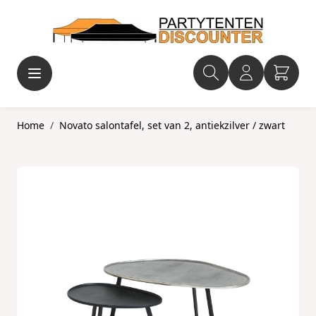
Ga naar de inhoud
Home
/
Novato salontafel, set van 2, antiekzilver / zwart