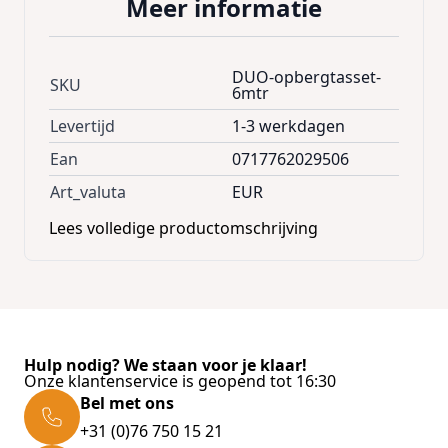
Meer informatie
3 vierkante tassen
60 x 55 x 15cm
DUO-opbergtasset-
SKU
6mtr
60 x 55 x 28cm
Levertijd
1-3 werkdagen
60 x 55 x 28cm
Ean
0717762029506
Art_valuta
EUR
6 Langwerpige tassen
Lees volledige productomschrijving
200 x 26 x 12cm
200 x 22 x 12cm
200 x 22 x 12cm
200 x 22 x 12cm
160 x 20 x 15cm
Hulp nodig? We staan voor je klaar!
Onze klantenservice is geopend tot 16:30
160 x 20 x 15cm
Bel met ons
+31 (0)76 750 15 21