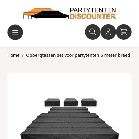
Ga naar de inhoud
Home
/
Opbergtassen set voor partytenten 6 meter breed