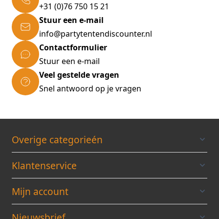
YKK-ritsen
+31 (0)76 750 15 21
Stevige wielen
Stuur een e-mail
390 liter inhoud
info@partytentendiscounter.nl
Afmetingen:
Contactformulier
Lengte: 120 cm
Breedte: 65 cm
Stuur een e-mail
Hoogte: 50 cm
Veel gestelde vragen
Snel antwoord op je vragen
Overige categorieén
Klantenservice
Mijn account
Nieuwsbrief