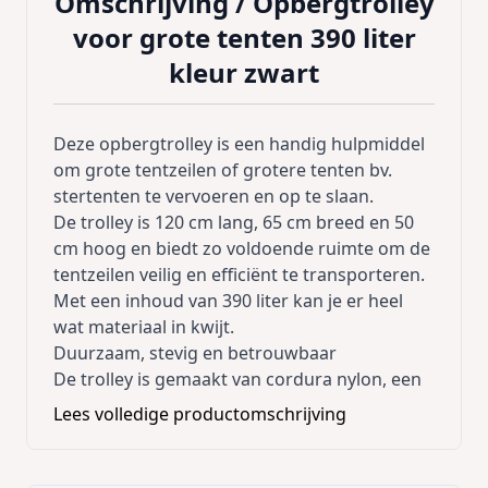
Omschrijving /
Opbergtrolley
voor grote tenten 390 liter
kleur zwart
Deze opbergtrolley is een handig hulpmiddel
om grote tentzeilen of grotere tenten bv.
stertenten
te vervoeren en op te slaan.
De trolley is 120 cm lang, 65 cm breed en 50
cm hoog en biedt zo voldoende ruimte om de
tentzeilen veilig en efficiënt te transporteren.
Met een inhoud van 390 liter kan je er heel
wat materiaal in kwijt.
Duurzaam, stevig en betrouwbaar
De trolley is gemaakt van cordura nylon, een
duurzame stof die speciaal is ontworpen voor
Lees volledige productomschrijving
bagage en andere zware toepassingen.
De stof is geweven en gecoat met
polyurethaan, wat ervoor zorgt dat de trolley