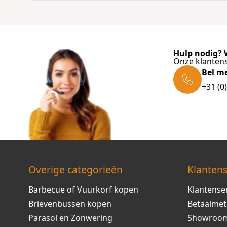
Hulp nodig? W
Onze klantens
Bel m
+31 (0
Overige categorieén
Klantens
Barbecue of Vuurkorf kopen
Klantense
Brievenbussen kopen
Betaalme
Parasol en Zonwering
Showroo