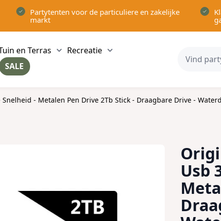
Partytenten voor de particuliere en zakelijke
Kl
markt
g
Tuin en Terras
Recreatie
ow submenu for Partytenten category
Show submenu for Tuin en Terras category
Show submenu for Recreatie 
SALE
ow submenu for Voor in Huis category
e Snelheid - Metalen Pen Drive 2Tb Stick - Draagbare Drive - Water
Origi
Usb 3
Metal
Draa