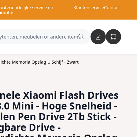
antvriendelijke service en
Klantenservice
Contact
arantie
Search
category
dichte Memoria Opslag U Schijf - Zwart
nele Xiaomi Flash Drives
.0 Mini - Hoge Snelheid -
en Pen Drive 2Tb Stick -
gbare Drive -