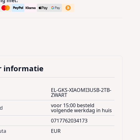
lig met:
 informatie
EL-GKS-XIAOMI3USB-2TB-
ZWART
voor 15:00 besteld
jd
volgende werkdag in huis
0717762034173
uta
EUR