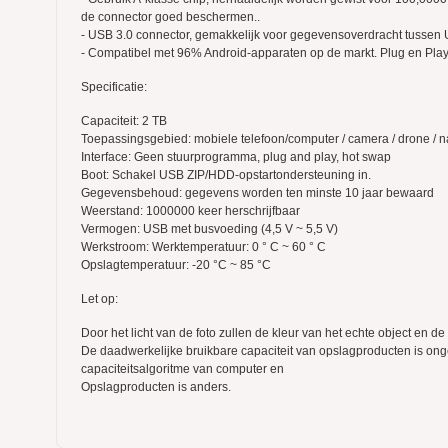
de connector goed beschermen..
- USB 3.0 connector, gemakkelijk voor gegevensoverdracht tussen
- Compatibel met 96% Android-apparaten op de markt. Plug en Play
Specificatie:
Capaciteit: 2 TB
Toepassingsgebied: mobiele telefoon/computer / camera / drone / n
Interface: Geen stuurprogramma, plug and play, hot swap
Boot: Schakel USB ZIP/HDD-opstartondersteuning in.
Gegevensbehoud: gegevens worden ten minste 10 jaar bewaard
Weerstand: 1000000 keer herschrijfbaar
Vermogen: USB met busvoeding (4,5 V ~ 5,5 V)
Werkstroom: Werktemperatuur: 0 ° C ~ 60 ° C
Opslagtemperatuur: -20 °C ~ 85 °C
Let op:
Door het licht van de foto zullen de kleur van het echte object en de 
De daadwerkelijke bruikbare capaciteit van opslagproducten is onge
capaciteitsalgoritme van computer en
Opslagproducten is anders.