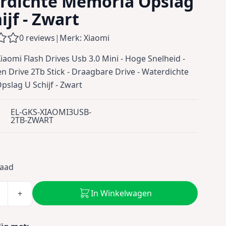
rdichte Memoria Opslag
ijf - Zwart
0 reviews
|
Merk: Xiaomi
Xiaomi Flash Drives Usb 3.0 Mini - Hoge Snelheid -
n Drive 2Tb Stick - Draagbare Drive - Waterdichte
slag U Schijf - Zwart
EL-GKS-XIAOMI3USB-
2TB-ZWART
0
raad
In Winkelwagen
+