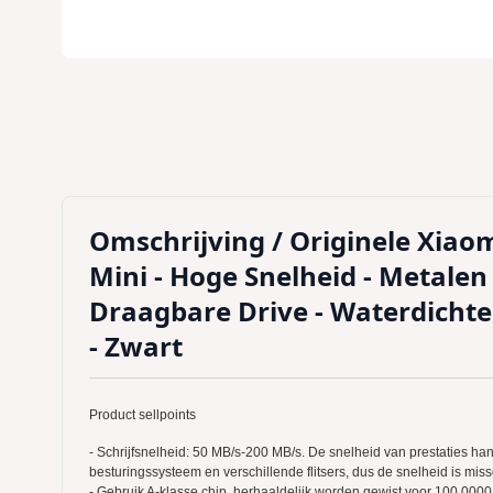
Omschrijving /
Originele Xiaom
Mini - Hoge Snelheid - Metalen 
Draagbare Drive - Waterdichte
- Zwart
Product sellpoints
- Schrijfsnelheid: 50 MB/s-200 MB/s. De snelheid van prestaties han
besturingssysteem en verschillende flitsers, dus de snelheid is mis
- Gebruik A-klasse chip, herhaaldelijk worden gewist voor 100,0000 