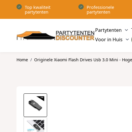
Ga naar de inhoud
Top kwaliteit
Professionele
partytenten
partytenten
Partytenten
Sh
Voor in Huis
Sh
Home
/
Originele Xiaomi Flash Drives Usb 3.0 Mini - Hog