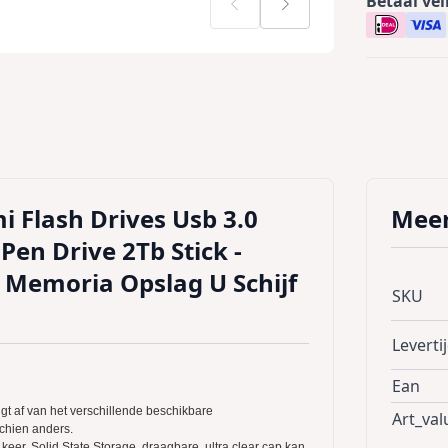
Betaal vei
i Flash Drives Usb 3.0
Meer
Pen Drive 2Tb Stick -
 Memoria Opslag U Schijf
SKU
Leverti
Ean
gt af van het verschillende beschikbare
Art_val
schien anders.
keer. Solid State Storage, draagbare, ultra clear cap kan