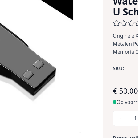
Wate
U Sch
Originele 
Metalen Pe
Memoria Op
SKU:
€ 50,0
Op voor
-