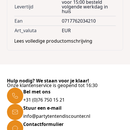
voor 15:00 besteld
Gegevensbehoud: gegevens worden ten
Levertijd
volgende werkdag in
huis
minste 10 jaar bewaard
Weerstand: 1000000 keer herschrijfbaar
Ean
0717762034210
Vermogen: USB met busvoeding (4,5 V ~ 5,5 V)
Art_valuta
EUR
Werkstroom: Werktemperatuur: 0 ° C ~ 60 ° C
Lees volledige productomschrijving
Opslagtemperatuur: -20 °C ~ 85 °C
Hulp nodig? We staan voor je klaar!
Onze klantenservice is geopend tot 16:30
Bel met ons
+31 (0)76 750 15 21
Stuur een e-mail
info@partytentendiscounter.nl
Contactformulier