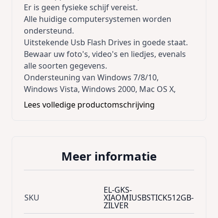
Er is geen fysieke schijf vereist.
Alle huidige computersystemen worden
ondersteund.
Uitstekende Usb Flash Drives in goede staat.
Bewaar uw foto's, video's en liedjes, evenals
alle soorten gegevens.
Ondersteuning van Windows 7/8/10,
Windows Vista, Windows 2000, Mac OS X,
Linux.
Lees volledige productomschrijving
Specificatie:
Capaciteit: 512GB
512GB = ongeveer 460GB ~ 499GB
Toepassingsgebied: mobiele
Meer informatie
telefoon/computer / camera / drone /
navigator
Interface: Geen stuurprogramma, plug and
EL-GKS-
play, hot swap
SKU
XIAOMIUSBSTICK512GB-
ZILVER
Boot: Schakel USB ZIP/HDD-
opstartondersteuning in.