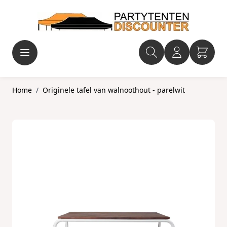
Ga naar de inhoud
Home
/
Originele tafel van walnoothout - parelwit