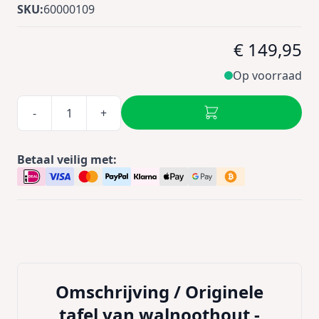
SKU:
60000109
€ 149,95
Op voorraad
-
+
Betaal veilig met:
Omschrijving /
Originele
tafel van walnoothout -