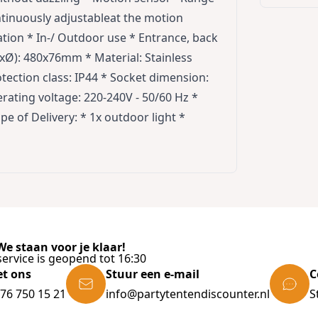
ontinuously adjustableat the motion
ation * In-/ Outdoor use * Entrance, back
LxØ): 480x76mm * Material: Stainless
tection class: IP44 * Socket dimension:
ating voltage: 220-240V - 50/60 Hz *
pe of Delivery: * 1x outdoor light *
e staan voor je klaar!
ervice is geopend tot 16:30
et ons
Stuur een e-mail
C
)76 750 15 21
info@partytentendiscounter.nl
S