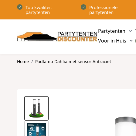
Ga naar de inhoud
Top kwaliteit
Professionele
partytenten
partytenten
Partytenten
Sh
Voor in Huis
Sh
Home
/
Padlamp Dahlia met sensor Antraciet