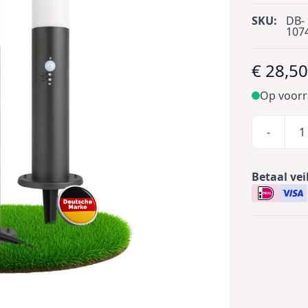
SKU:
DB-
107
€ 28,5
Op voor
-
Betaal vei