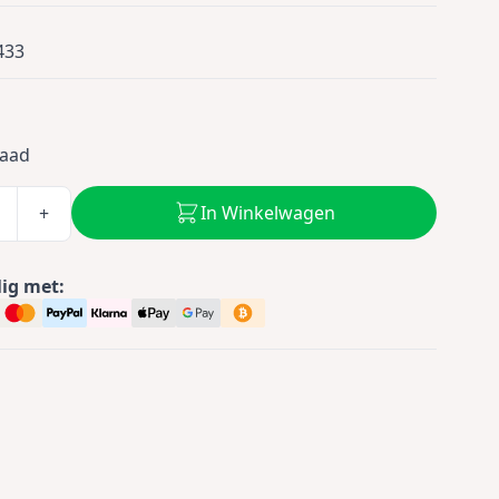
433
0
raad
In Winkelwagen
+
lig met: