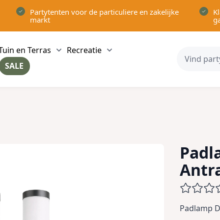
Partytenten voor de particuliere en zakelijke
Kl
markt
g
Tuin en Terras
Recreatie
ow submenu for Partytenten category
Show submenu for Tuin en Terras category
Show submenu for Recreatie 
SALE
ow submenu for Voor in Huis category
Padl
Antr
Padlamp Da