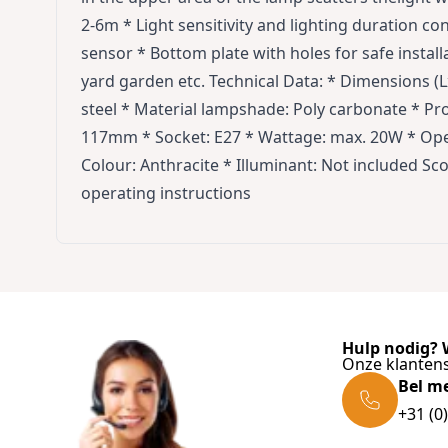
2-6m * Light sensitivity and lighting duration c
sensor * Bottom plate with holes for safe install
yard garden etc. Technical Data: * Dimensions (
steel * Material lampshade: Poly carbonate * Pro
117mm * Socket: E27 * Wattage: max. 20W * Oper
Colour: Anthracite * Illuminant: Not included Sco
operating instructions
Hulp nodig? W
Onze klantens
Bel m
+31 (0