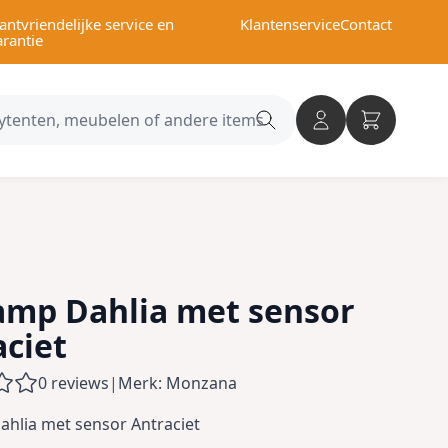
antvriendelijke service en
Klantenservice
Contact
arantie
Search
category
amp Dahlia met sensor
aciet
0 reviews
|
Merk: Monzana
hlia met sensor Antraciet