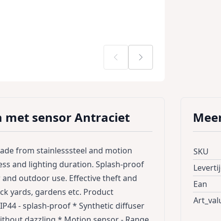
 met sensor Antraciet
Meer
ade from stainlesssteel and motion
SKU
ess and lighting duration. Splash-proof
Leverti
r and outdoor use. Effective theft and
Ean
ack yards, gardens etc. Product
Art_val
IP44 - splash-proof * Synthetic diffuser
without dazzling * Motion sensor - Range