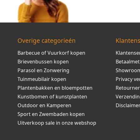
Overige categorieén
Klantens
Barbecue of Vuurkorf kopen
Klantense
Brievenbussen kopen
Betaalme
Parasol en Zonwering
Showroo
Tuinmeubilair kopen
Privacy ve
Plantenbakken en bloempotten
Retourne
Kunstbomen of kunstplanten
Verzendi
Outdoor en Kamperen
Disclaime
Sport en Zwembaden kopen
Uitverkoop sale in onze webshop