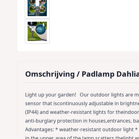
Omschrijving /
Padlamp Dahlia
Light up your garden! Our outdoor lights are m
sensor that iscontinuously adjustable in brightn
(IP44) and weather-resistant lights for theindoo
anti-burglary protection in houses,entrances, b
Advantages: * weather-resistant outdoor light * 
in the upper area of the lamp scatters thelight 