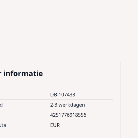
 informatie
DB-107433
jd
2-3 werkdagen
4251776918556
uta
EUR