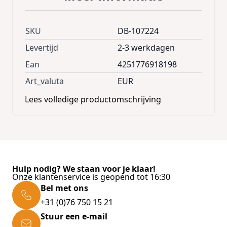
Product benefits:
SKU
DB-107224
* Weatherproof outdoor luminaire
Levertijd
2-3 werkdagen
* IP44 - splash-proof
Ean
4251776918198
* Plastic diffuser at the top of the luminaire,
Art_valuta
EUR
diffuses the light with low glare
Lees volledige productomschrijving
* with motion sensor - range 2 - 6 m
* brightness sensitivity and light duration at
the motion sensor infinitely adjustable
* floor plate with perforations for secure
mounting
Hulp nodig? We staan voor je klaar!
* in/outdoor operation
Onze klantenservice is geopend tot 16:30
* for driveways, courtyards, patios, garden
Bel met ons
etc.
+31 (0)76 750 15 21
Stuur een e-mail