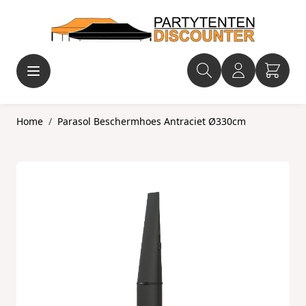
Ga naar de inhoud
Home
/
Parasol Beschermhoes Antraciet Ø330cm