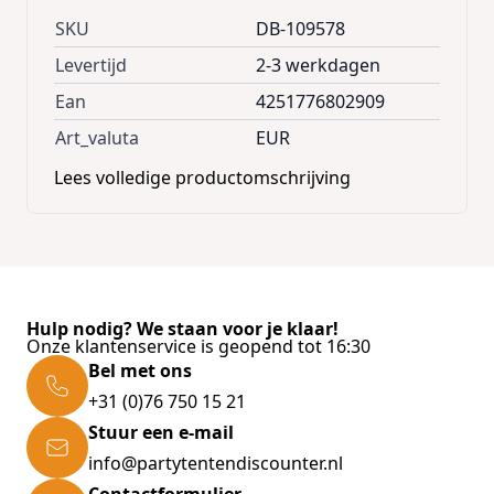
afmetingen.
Het doordachte ontwerp
SKU
DB-109578
overtuigt door een
slanke pasvorm
en
voorkomt dat
Levertijd
vocht binnendringt
2-3 werkdagen
.
Ean
4251776802909
Bijzonder praktisch:
Art_valuta
EUR
De telescoopstok wordt in de
binnenzak
opgeborgen
en is zo altijd bij de hand.
Lees volledige productomschrijving
De
waterafstotende hoes is gemaakt van
hoogwaardig, UV-bestendig polyester met
PA-coating,
de telescoopstok van roestvrij
staal heeft een handige rubberen handgreep.
Hulp nodig? We staan voor je klaar!
Productvoordelen:
Onze klantenservice is geopend tot 16:30
met uitschuifbare telescoopstok van 24 tot
Bel met ons
100 cm
+31 (0)76 750 15 21
Accessoires altijd bij de hand dankzij
Stuur een e-mail
geïntegreerde binnenzak
info@partytentendiscounter.nl
Telescoopstang van 202 roestvrij staal met