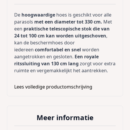
De
hoogwaardige
hoes is geschikt voor alle
parasols
met een diameter tot 330 cm.
Met
een
praktische telescopische stok die van
24 tot 100 cm kan worden uitgeschoven
,
kan de beschermhoes door
iedereen
comfortabel en snel
worden
aangetrokken en gesloten.
Een royale
ritssluiting van 130 cm lang
zorgt voor extra
ruimte en vergemakkelijkt het aantrekken.
Om ervoor te zorgen dat alles bij wind op zijn
Lees volledige productomschrijving
plaats blijft, zorgen een
centrale
bevestigingsband en 2 koordstoppers
onderaan de hoes
voor een
bijzonder
stevige houvast.
Zo kan de
Meer informatie
beschermhoes ook goed worden bevestigd
aan parasols van
verschillende