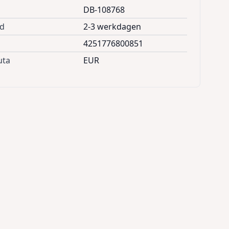
DB-108768
jd
2-3 werkdagen
4251776800851
uta
EUR