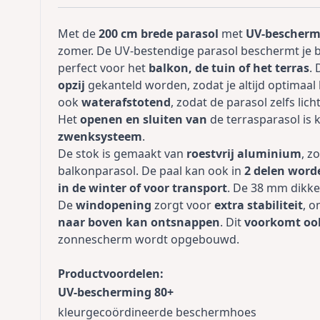
Met de
200 cm brede parasol
met
UV-bescherm
zomer. De UV-bestendige parasol beschermt je b
perfect voor het
balkon, de tuin of het terras
.
opzij
gekanteld worden, zodat je altijd optimaa
ook
waterafstotend
, zodat de parasol zelfs li
Het
openen en sluiten van
de terrasparasol is 
zwenksysteem
.
De stok is gemaakt van
roestvrij aluminium
, z
balkonparasol. De paal kan ook in
2 delen wor
in de winter of voor transport
. De 38 mm dikke
De
windopening
zorgt voor
extra stabiliteit
, 
naar boven kan ontsnappen
. Dit
voorkomt oo
zonnescherm wordt opgebouwd.
Productvoordelen:
UV-bescherming 80+
kleurgecoördineerde beschermhoes