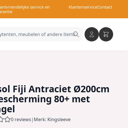
antvriendelijke service en
Klantenservice
Contact
arantie
Search
category
ol Fiji Antraciet Ø200cm
escherming 80+ met
gel
0 reviews
|
Merk: Kingsleeve