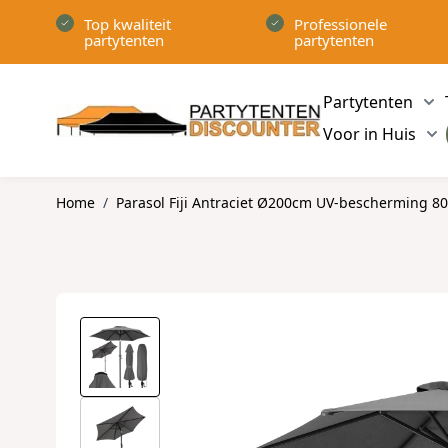
Ga naar de inhoud
Top kwaliteit
Professionele
partytenten
partytenten
Partytenten
Sh
Voor in Huis
Sh
Home
/
Parasol Fiji Antraciet Ø200cm UV-bescherming 8