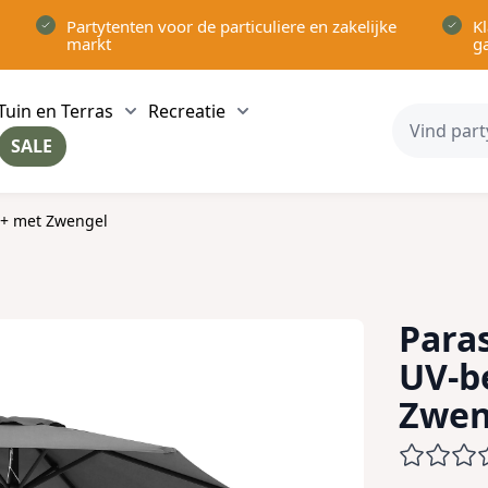
Partytenten voor de particuliere en zakelijke
Kl
markt
g
Tuin en Terras
Recreatie
ow submenu for Partytenten category
Show submenu for Tuin en Terras category
Show submenu for Recreatie 
SALE
ow submenu for Voor in Huis category
0+ met Zwengel
Paras
UV-b
Zwen