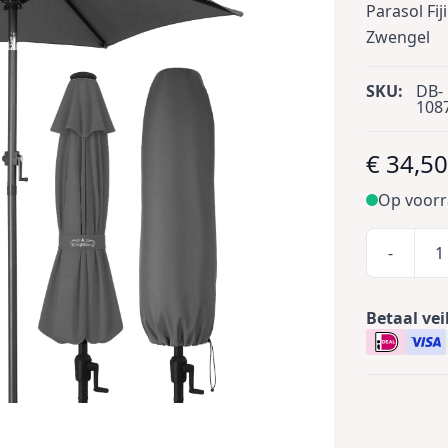
Parasol Fi
Zwengel
SKU:
DB-
108
€ 34,5
Op voor
-
Betaal vei