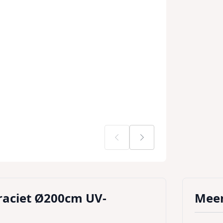
traciet Ø200cm UV-
Meer