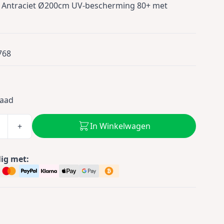
ji Antraciet Ø200cm UV-bescherming 80+ met
768
0
raad
In Winkelwagen
+
lig met: