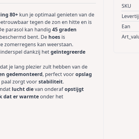
SKU
ing 80+
kun je optimaal genieten van de
Leverti
etrouwbaar tegen de zon en hitte en is
Ean
 De parasol kan handig
45 graden
Art_val
l beschermd bent. De
hoes
is
chte zomerregens kan weerstaan.
kinderspel dankzij het
geïntegreerde
odat je lang plezier zult hebben van de
den gedemonteerd
, perfect voor
opslag
 paal zorgt voor
stabiliteit
.
omdat
lucht die
van onderaf
opstijgt
k dat er warmte
onder het