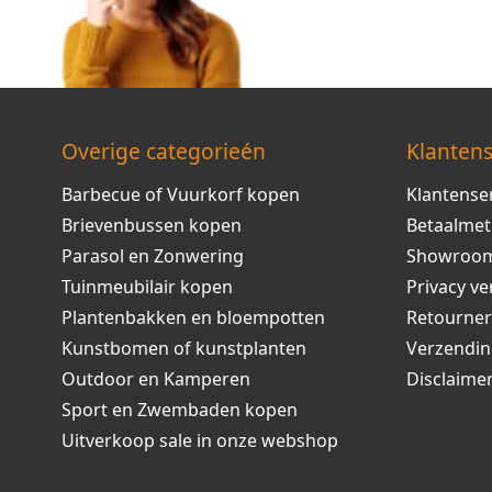
Overige categorieén
Klantens
Barbecue of Vuurkorf kopen
Klantense
Brievenbussen kopen
Betaalme
Parasol en Zonwering
Showroo
Tuinmeubilair kopen
Privacy ve
Plantenbakken en bloempotten
Retourne
Kunstbomen of kunstplanten
Verzendi
Outdoor en Kamperen
Disclaime
Sport en Zwembaden kopen
Uitverkoop sale in onze webshop