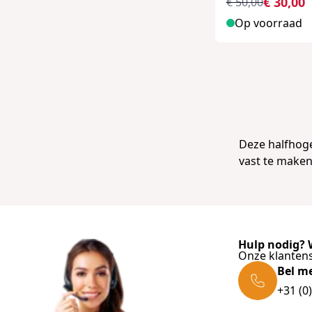
€ 30,00
€ 50,00
Op voorraad
Deze halfhoge
vast te maken
Hulp nodig? W
Onze klantens
Bel m
+31 (0