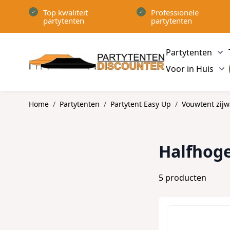
Ga naar de inhoud
Top kwaliteit
Professionele
partytenten
partytenten
Partytenten
Sh
Voor in Huis
Sh
Home
/
Partytenten
/
Partytent Easy Up
/
Vouwtent zij
Halfhoge
5
producten