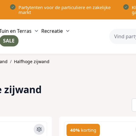
Partytenten voor de particuliere en zakelijke
Kl
markt
g
Tuin en Terras
Recreatie
ow submenu for Partytenten category
Show submenu for Tuin en Terras category
Show submenu for Recreatie 
SALE
ow submenu for Voor in Huis category
wand
/
Halfhoge zijwand
 zijwand
40%
korting