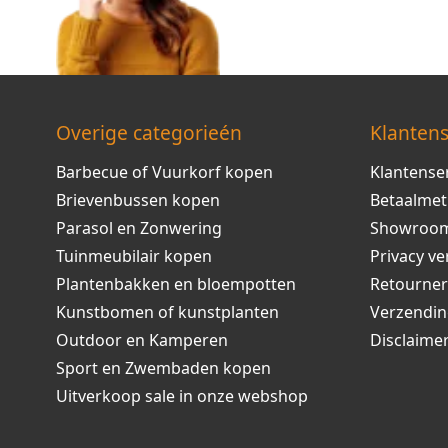
Overige categorieén
Klantens
Barbecue of Vuurkorf kopen
Klantense
Brievenbussen kopen
Betaalme
Parasol en Zonwering
Showroo
Tuinmeubilair kopen
Privacy ve
Plantenbakken en bloempotten
Retourne
Kunstbomen of kunstplanten
Verzendi
Outdoor en Kamperen
Disclaime
Sport en Zwembaden kopen
Uitverkoop sale in onze webshop