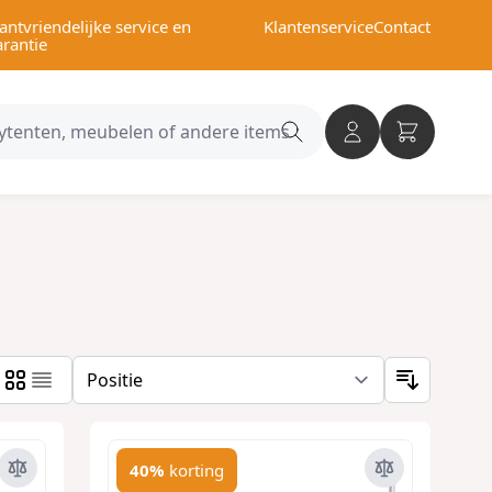
antvriendelijke service en
Klantenservice
Contact
arantie
Search
category
40%
korting