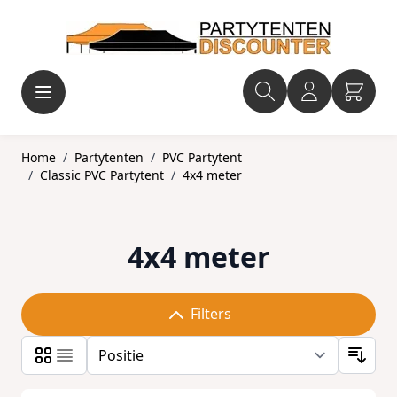
Ga naar de inhoud
Home
/
Partytenten
/
PVC Partytent
/
Classic PVC Partytent
/
4x4 meter
4x4 meter
Filters