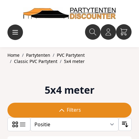
Ga naar de inhoud
Home
/
Partytenten
/
PVC Partytent
/
Classic PVC Partytent
/
5x4 meter
5x4 meter
Filters