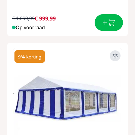
€ 999,99
€ 1.099,99
Op voorraad
9%
korting