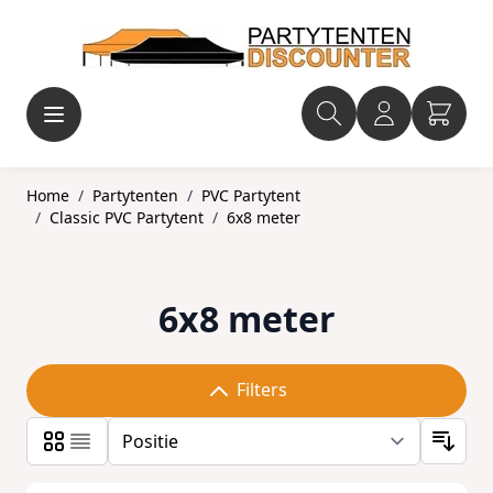
Ga naar de inhoud
Home
/
Partytenten
/
PVC Partytent
/
Classic PVC Partytent
/
6x8 meter
6x8 meter
Filters