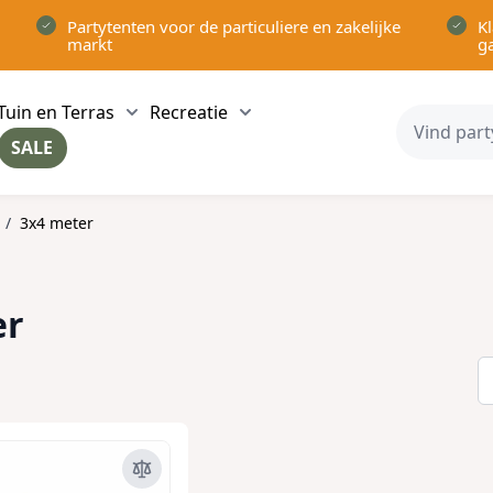
Partytenten voor de particuliere en zakelijke
Kl
markt
g
Tuin en Terras
Recreatie
ow submenu for Partytenten category
Show submenu for Tuin en Terras category
Show submenu for Recreatie 
SALE
ow submenu for Voor in Huis category
/
3x4 meter
er