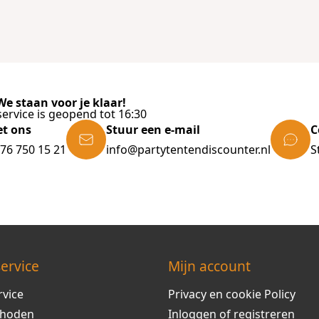
e staan voor je klaar!
ervice is geopend tot 16:30
et ons
Stuur een e-mail
C
)76 750 15 21
info@partytentendiscounter.nl
S
ervice
Mijn account
rvice
Privacy en cookie Policy
thoden
Inloggen of registreren