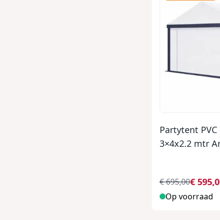
Partytent PVC 
3×4x2.2 mtr An
€ 595,
€ 695,00
Op voorraad