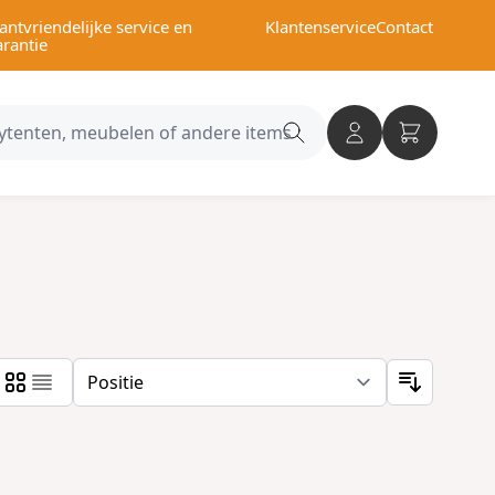
antvriendelijke service en
Klantenservice
Contact
arantie
Search
category