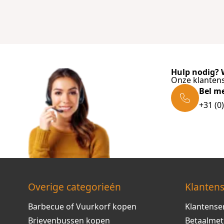
Hulp nodig? W
Onze klantens
Bel m
+31 (0
Overige categorieén
Klantens
Barbecue of Vuurkorf kopen
Klantense
Brievenbussen kopen
Betaalme