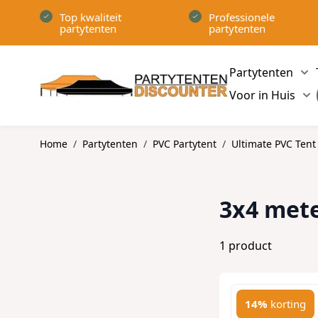
Ga naar de inhoud
Top kwaliteit
Professionele
partytenten
partytenten
Partytenten
Sh
Voor in Huis
Sh
Home
/
Partytenten
/
PVC Partytent
/
Ultimate PVC Tent
3x4 met
1
product
14%
korting