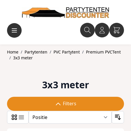
Ga naar de inhoud
Home
/
Partytenten
/
PVC Partytent
/
Premium PVCTent
/
3x3 meter
3x3 meter
Filters