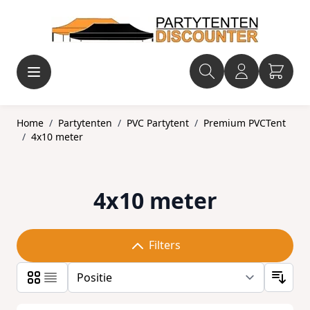
Ga naar de inhoud
Home
/
Partytenten
/
PVC Partytent
/
Premium PVCTent
/
4x10 meter
4x10 meter
Filters