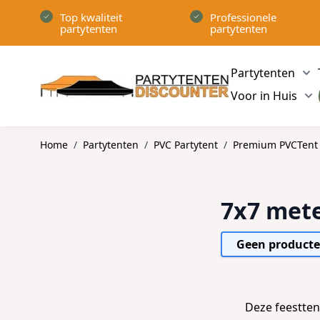
Ga naar de inhoud
Top kwaliteit
Professionele
partytenten
partytenten
Partytenten
Sh
Voor in Huis
Sh
Home
/
Partytenten
/
PVC Partytent
/
Premium PVCTent
7x7 met
Geen producte
Deze feestten