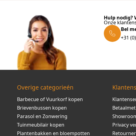
Hulp nodig? W
Onze klantens
Bel m
+31 (0
Overige categorieén
Klantens
Barbecue of Vuurkorf kopen
Klantense
Brievenbussen kopen
Betaalme
Parasol en Zonwering
Showroo
Tuinmeubilair kopen
Privacy ve
Plantenbakken en bloempotten
Retourne