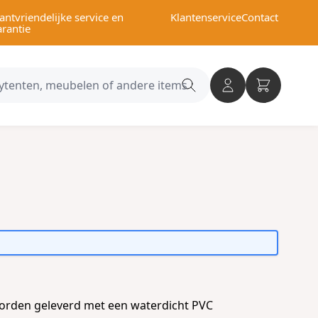
antvriendelijke service en
Klantenservice
Contact
arantie
Search
category
worden geleverd met een waterdicht PVC