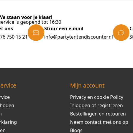
e staan voor je klaar!
ervice is geopend tot 16:30
et ons
Stuur een e-mail
C
)76 750 15 21
info@partytentendiscounter.nl
S
ervice
Mijn account
rvice
Privacy en cookie Policy
thoden
Inloggen of registreren
m
Bestellingen en retouren
rklaring
Neem contact met ons op
ren
Blogs