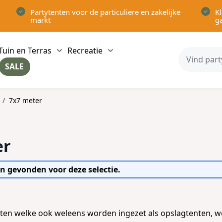
Partytenten voor de particuliere en zakelijke
Kl
markt
g
Tuin en Terras
Recreatie
ow submenu for Partytenten category
Show submenu for Tuin en Terras category
Show submenu for Recreatie 
SALE
ow submenu for Voor in Huis category
/
7x7 meter
er
n gevonden voor deze selectie.
ten welke ook weleens worden ingezet als opslagtenten, 