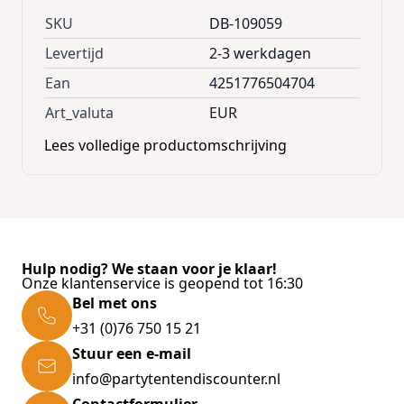
large reclining surface * Hand washable
SKU
DB-109059
Technical Data: * Dimensions (LxW):
Levertijd
2-3 werkdagen
200x200cm * Dimensions folded: 40x25x12cm
Ean
4251776504704
* Material top: 100% polyester * Material
Art_valuta
EUR
filling: 2mm foam * Material bottom:
Lees volledige productomschrijving
Aluminium * Weight: 995g * Colour:
Square/Blue Scope of Delivery: * Picnic
blanket
Hulp nodig? We staan voor je klaar!
Onze klantenservice is geopend tot 16:30
Bel met ons
+31 (0)76 750 15 21
Stuur een e-mail
info@partytentendiscounter.nl