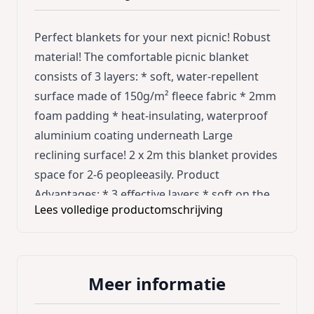
Perfect blankets for your next picnic! Robust
material! The comfortable picnic blanket
consists of 3 layers: * soft, water-repellent
surface made of 150g/m² fleece fabric * 2mm
foam padding * heat-insulating, waterproof
aluminium coating underneath Large
reclining surface! 2 x 2m this blanket provides
space for 2-6 peopleeasily. Product
Advantages: * 3 effective layers * soft on the
Lees volledige productomschrijving
skin, well padded, durable aluminium coating
* waterproof, heat-insulating * protects
against cold and moisture * low pack size,
quickly folded * soft surface made of 150g/m²
Meer informatie
fleece * convenient carrying handle for an
easy transport * hook and loop fastener *