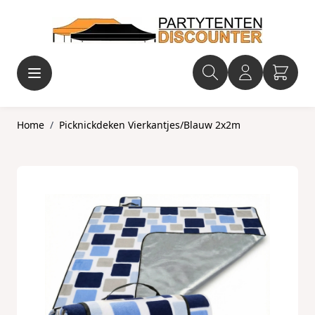
Ga naar de inhoud
Home
/
Picknickdeken Vierkantjes/Blauw 2x2m