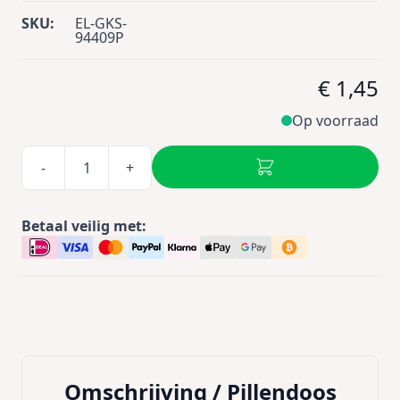
SKU:
EL-GKS-
94409P
€ 1,45
Op voorraad
-
+
Betaal veilig met:
Omschrijving /
Pillendoos