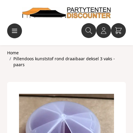
Ga naar de inhoud
Home
/
Pillendoos kunststof rond draaibaar deksel 3 vaks -
paars