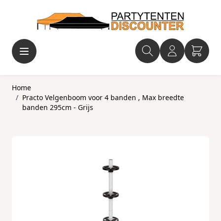
Ga naar de inhoud
Home
/
Practo Velgenboom voor 4 banden , Max breedte
banden 295cm - Grijs