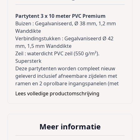
Partytent 3 x 10 meter PVC Premium
Buizen : Gegalvaniseerd, Ø 38 mm, 1,2 mm
Wanddikte
Verbindingstukken : Gegalvaniseerd Ø 42
mm, 1,5 mm Wanddikte
Zeil : waterdicht PVC zeil (550 g/m²).
Supersterk
Deze partytenten worden compleet nieuw
geleverd inclusief afneembare zijdelen met
ramen en 2 oprolbare ingangspanelen (met
rits) en met alle bevestigingsmaterialen.
Lees volledige productomschrijving
Inclusief extra dakversteviging !
Inclusief grondframe !
Al de naden zijn thermisch gelast, dit is vele
Meer informatie
sterker dan gestikte naden
Al de zijzeilen beschikken over tochtflappen /