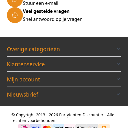
Stuur een e-mail
met de tekening in de gebruiksaanwijzing.
Veel gestelde vragen
Afmeting: 3 x 10 x 2,90 meter (b x l x h)
doorloophoogte 2 meter
Snel antwoord op je vragen
Gewicht: ca. 163 kilo
Verpakking: 6 dozen
ALLE TENTEN WORDEN GELEVERD
INCLUSIEF
EEN BRANDVERTRAGEND
Overige categorieén
CERTIFICAAT
Klantenservice
Mijn account
Nieuwsbrief
© Copyright 2013 - 2026 Partytenten Discounter - Alle
rechten voorbehouden.