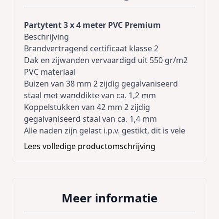
Partytent 3 x 4 meter PVC Premium
Beschrijving
Brandvertragend certificaat klasse 2
Dak en zijwanden vervaardigd uit 550 gr/m2
PVC materiaal
Buizen van 38 mm 2 zijdig gegalvaniseerd
staal met wanddikte van ca. 1,2 mm
Koppelstukken van 42 mm 2 zijdig
gegalvaniseerd staal van ca. 1,4 mm
Alle naden zijn gelast i.p.v. gestikt, dit is vele
malen sterker
Lees volledige productomschrijving
Rondboogvensters vervaardigd uit EXTRA
sterke PVC vensterfolie
Extra DAKVERSTEVIGING
Extra stabiliteit door meegelverd
Meer informatie
GRONDFRAME, deze kan naar wens in
gedeelten worden weggelaten bij bv de