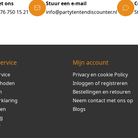
et ons
Stuur een e-mail
C
)76 750 15 21
info@partytentendiscounter.nl
S
ervice
Mijn account
rvice
Privacy en cookie Policy
thoden
Inloggen of registreren
m
Bestellingen en retouren
rklaring
Neem contact met ons op
ren
Blogs
ng
r