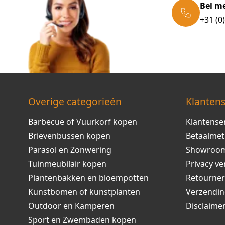
Bel m
+31 (0
Overige categorieén
Klantens
Barbecue of Vuurkorf kopen
Klantense
Brievenbussen kopen
Betaalme
Parasol en Zonwering
Showroo
Tuinmeubilair kopen
Privacy ve
Plantenbakken en bloempotten
Retourne
Kunstbomen of kunstplanten
Verzendi
Outdoor en Kamperen
Disclaime
Sport en Zwembaden kopen