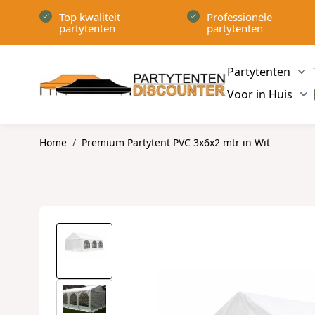
Ga naar de inhoud
Top kwaliteit
Professionele
partytenten
partytenten
Partytenten
Sh
Voor in Huis
Sh
Home
/
Premium Partytent PVC 3x6x2 mtr in Wit