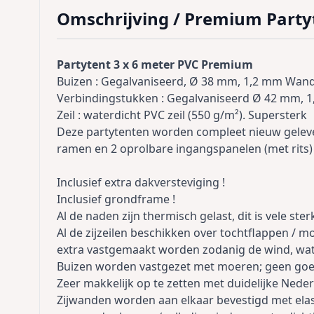
Omschrijving /
Premium Partyt
Partytent 3 x 6 meter PVC Premium
Buizen : Gegalvaniseerd, Ø 38 mm, 1,2 mm Wan
Verbindingstukken : Gegalvaniseerd Ø 42 mm, 
Zeil : waterdicht PVC zeil (550 g/m²). Supersterk
Deze partytenten worden compleet nieuw geleve
ramen en 2 oprolbare ingangspanelen (met rits) 
Inclusief extra dakversteviging !
Inclusief grondframe !
Al de naden zijn thermisch gelast, dit is vele st
Al de zijzeilen beschikken over tochtflappen /
extra vastgemaakt worden zodanig de wind, wate
Buizen worden vastgezet met moeren; geen goedk
Zeer makkelijk op te zetten met duidelijke Nede
Zijwanden worden aan elkaar bevestigd met elast