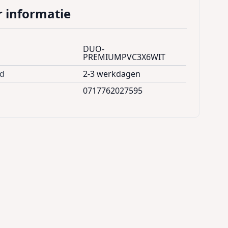
 informatie
DUO-
PREMIUMPVC3X6WIT
jd
2-3 werkdagen
0717762027595