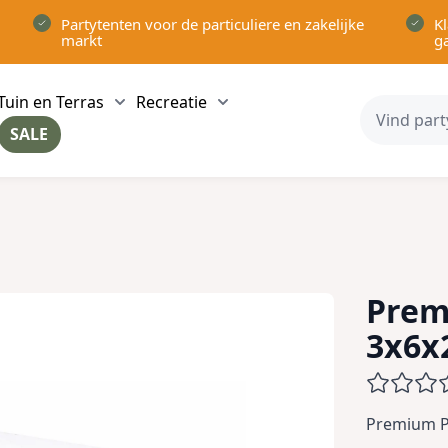
Partytenten voor de particuliere en zakelijke
Kl
markt
g
Tuin en Terras
Recreatie
ow submenu for Partytenten category
Show submenu for Tuin en Terras category
Show submenu for Recreatie 
SALE
ow submenu for Voor in Huis category
Prem
3x6x
Premium Pa