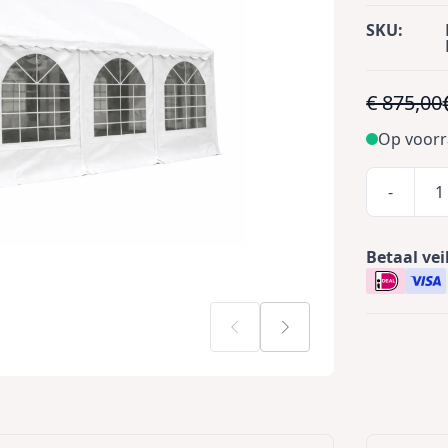
SKU:
€ 875,00
Op voor
-
Betaal vei