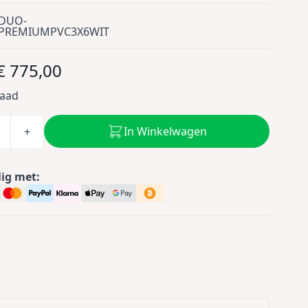
DUO-
PREMIUMPVC3X6WIT
€ 775,00
raad
In Winkelwagen
+
lig met: