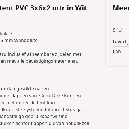
ent PVC 3x6x2 mtr in Wit
Meer
SKU
ddikte
1,5 mm Wanddikte
Leverti
Ean
rd inclusief afneembare zijdelen met
en met alle bevestigingsmaterialen.
erker dan gestikte naden
 modderflappen van 30cm. Deze kunnen
r niet onder de tent kan.
oop klik systeem dat direct stuk gaat !
rlandstalige gebruiksaanwijzing
ieken achter flappen die van het dakzeil