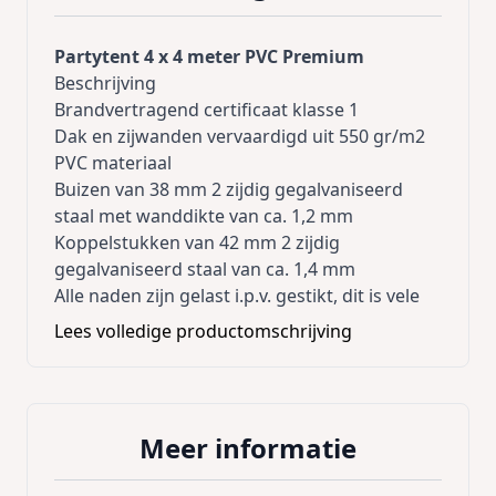
Partytent 4 x 4 meter PVC Premium
Beschrijving
Brandvertragend certificaat klasse 1
Dak en zijwanden vervaardigd uit 550 gr/m2
PVC materiaal
Buizen van 38 mm 2 zijdig gegalvaniseerd
staal met wanddikte van ca. 1,2 mm
Koppelstukken van 42 mm 2 zijdig
gegalvaniseerd staal van ca. 1,4 mm
Alle naden zijn gelast i.p.v. gestikt, dit is vele
malen sterker
Lees volledige productomschrijving
Rondboogvensters vervaardigd uit EXTRA
sterke PVC vensterfolie
Extra DAKVERSTEVIGING
Extra stabiliteit door meegelverd
Meer informatie
GRONDFRAME, deze kan naar wens in
gedeelten worden weggelaten bij bv de