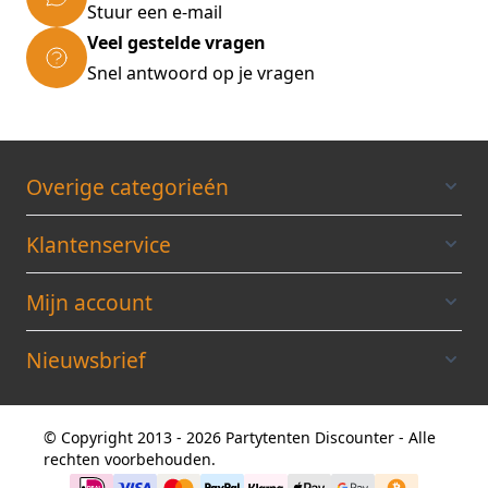
Stuur een e-mail
met de tekening in de gebruiksaanwijzing.
Veel gestelde vragen
Afmeting: 4 x 6 x 3,10 meter (b x l x h)
doorloophoogte 2 meter
Snel antwoord op je vragen
Gewicht: ca. 124 kilo
Verpakking: 5 dozen
ALLE TENTEN WORDEN GELEVERD
INCLUSIEF
EEN BRANDVERTRAGEND
Overige categorieén
CERTIFICAAT
Klantenservice
Mijn account
Nieuwsbrief
© Copyright 2013 - 2026 Partytenten Discounter - Alle
rechten voorbehouden.