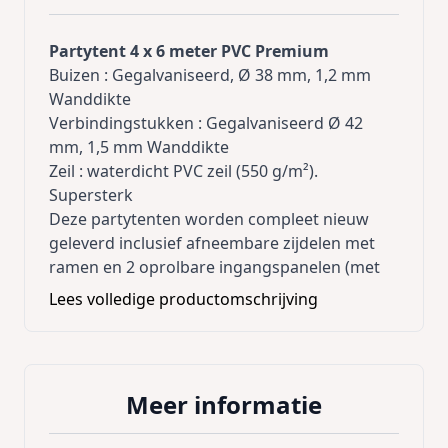
Partytent 4 x 6 meter PVC Premium
Buizen : Gegalvaniseerd, Ø 38 mm, 1,2 mm
Wanddikte
Verbindingstukken : Gegalvaniseerd Ø 42
mm, 1,5 mm Wanddikte
Zeil : waterdicht PVC zeil (550 g/m²).
Supersterk
Deze partytenten worden compleet nieuw
geleverd inclusief afneembare zijdelen met
ramen en 2 oprolbare ingangspanelen (met
rits) en met alle bevestigingsmaterialen.
Lees volledige productomschrijving
Inclusief extra dakversteviging !
Inclusief grondframe !
Al de naden zijn thermisch gelast, dit is vele
Meer informatie
sterker dan gestikte naden
Al de zijzeilen beschikken over tochtflappen /