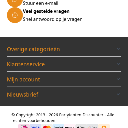
Stuur een e-mail
met de tekening in de gebruiksaanwijzing.
Veel gestelde vragen
Afmeting: 5 x 12 x 2,75 meter (b x l x h)
doorloophoogte 2 meter
Snel antwoord op je vragen
Gewicht: ca. 242 kilo
Verpakking: 8 dozen
ALLE TENTEN WORDEN GELEVERD
INCLUSIEF
EEN BRANDVERTRAGEND
Overige categorieén
CERTIFICAAT
Klantenservice
Mijn account
Nieuwsbrief
© Copyright 2013 - 2026 Partytenten Discounter - Alle
rechten voorbehouden.