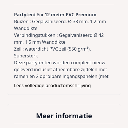
Partytent 5 x 12 meter PVC Premium
Buizen : Gegalvaniseerd, Ø 38 mm, 1,2 mm
Wanddikte
Verbindingstukken : Gegalvaniseerd Ø 42
mm, 1,5 mm Wanddikte
Zeil : waterdicht PVC zeil (550 g/m²).
Supersterk
Deze partytenten worden compleet nieuw
geleverd inclusief afneembare zijdelen met
ramen en 2 oprolbare ingangspanelen (met
rits) en met alle bevestigingsmaterialen.
Lees volledige productomschrijving
Inclusief extra dakversteviging !
Inclusief grondframe !
Al de naden zijn thermisch gelast, dit is vele
Meer informatie
sterker dan gestikte naden
Al de zijzeilen beschikken over tochtflappen /