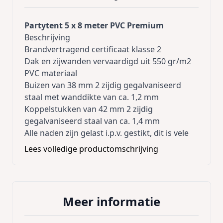
Partytent 5 x 8 meter PVC Premium
Beschrijving
Brandvertragend certificaat klasse 2
Dak en zijwanden vervaardigd uit 550 gr/m2
PVC materiaal
Buizen van 38 mm 2 zijdig gegalvaniseerd
staal met wanddikte van ca. 1,2 mm
Koppelstukken van 42 mm 2 zijdig
gegalvaniseerd staal van ca. 1,4 mm
Alle naden zijn gelast i.p.v. gestikt, dit is vele
malen sterker
Lees volledige productomschrijving
Rondboogvensters vervaardigd uit EXTRA
sterke PVC vensterfolie
Extra DAKVERSTEVIGING
Extra stabiliteit door meegelverd
Meer informatie
GRONDFRAME, deze kan naar wens in
gedeelten worden weggelaten bij bv de