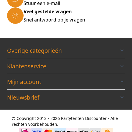
Stuur een e-mail
met de tekening in de gebruiksaanwijzing.
Veel gestelde vragen
Afmeting: 6 x 8 x 3,03 meter (b x l x h)
doorloophoogte 2 meter
Snel antwoord op je vragen
Gewicht: ca. 204 kilo
Verpakking: 7 dozen
ALLE TENTEN WORDEN GELEVERD
INCLUSIEF
EEN BRANDVERTRAGEND
Overige categorieén
CERTIFICAAT
Klantenservice
Mijn account
Nieuwsbrief
© Copyright 2013 - 2026 Partytenten Discounter - Alle
rechten voorbehouden.