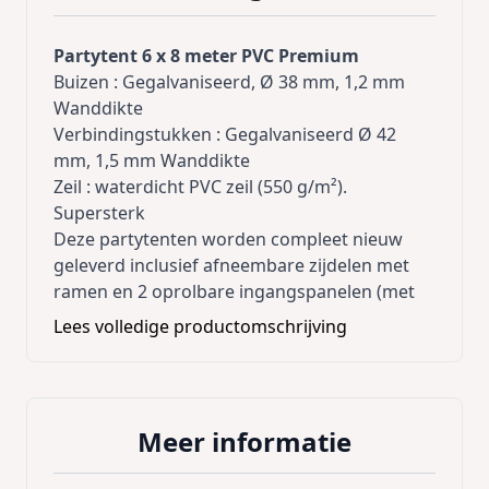
Partytent 6 x 8 meter PVC Premium
Buizen : Gegalvaniseerd, Ø 38 mm, 1,2 mm
Wanddikte
Verbindingstukken : Gegalvaniseerd Ø 42
mm, 1,5 mm Wanddikte
Zeil : waterdicht PVC zeil (550 g/m²).
Supersterk
Deze partytenten worden compleet nieuw
geleverd inclusief afneembare zijdelen met
ramen en 2 oprolbare ingangspanelen (met
rits) en met alle bevestigingsmaterialen.
Lees volledige productomschrijving
Inclusief extra dakversteviging !
Inclusief grondframe !
Al de naden zijn thermisch gelast, dit is vele
Meer informatie
sterker dan gestikte naden
Al de zijzeilen beschikken over tochtflappen /