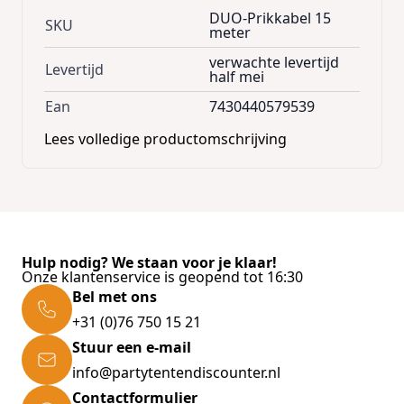
DUO-Prikkabel 15
SKU
meter
Stap 1:
Je selecteert de afstand van de stekker
verwachte levertijd
Levertijd
half mei
tot de 1e fitting
Stap 2:
Je selecteert het aantal fittingen per
Ean
7430440579539
meter
Lees volledige productomschrijving
Stap 3:
Je kiest het soort eindstuk
Voor de ruimte tussen de stekker en de
eerste fitting heb je keuze uit 50, 100 en
200cm
Als je kiest voor 1 fitting per meter zitten de
Hulp nodig? We staan voor je klaar!
fittingen om de 100cm heeft de kabel
15
Onze klantenservice is geopend tot 16:30
fittingen.
Bel met ons
Als je kiest voor 2 fittingen per meter zitten de
+31 (0)76 750 15 21
fittingen om de 50cm en heeft de kabel
30
Stuur een e-mail
fittingen
info@partytentendiscounter.nl
Het eindstuk bij de 100 meter kabel zit
Contactformulier