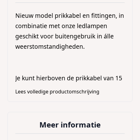
Nieuw model prikkabel en fittingen, in
combinatie met onze ledlampen
geschikt voor buitengebruik in álle
weerstomstandigheden.
Je kunt hierboven de prikkabel van 15
meter in 3 eenvoudige stappen
Lees volledige productomschrijving
samenstellen.
Bij ontvangst van jouw bestelling
gaan wij de prikkabel naar jouw
Meer informatie
aangegeven wensen volledig
gebruiksklaar monteren!