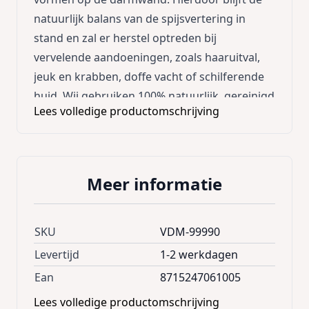
natuurlijk balans van de spijsvertering in
stand en zal er herstel optreden bij
vervelende aandoeningen, zoals haaruitval,
jeuk en krabben, doffe vacht of schilferende
huid. Wij gebruiken 100% natuurlijk, gereinigd
Lees volledige productomschrijving
schapenvet.
De conditie van de huid en de vacht zal snel
verbeteren. Het bevat natuurlijke omega 3
Meer informatie
vetzuren en belangrijke vitamines.
Door puur natuurlijke ingrediënten aan de
SKU
VDM-99990
Proderma blokjes toe te voegen, geef je jouw
Levertijd
1-2 werkdagen
hond of kat een super gezond extraatje, als
Ean
8715247061005
beloning of tussendoortje.
Lees volledige productomschrijving