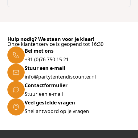
De blokjes zijn per stuk verpakt en zijn
makkelijk uit de folie te drukken, waardoor de
blokjes hygiënisch en goed doseerbaar zijn.
Hulp nodig? We staan voor je klaar!
Proderma Schapenvet Naturel is aanvullende
Onze klantenservice is geopend tot 16:30
diervoeding voor honden en katten.
Bel met ons
Samenstelling:
100% schapenvet.
+31 (0)76 750 15 21
Analytische bestanddelen:
ruw vet 95%,
Stuur een e-mail
ruwe vezel 2%, ruw as 1,5%, ruw eiwit 1%,
info@partytentendiscounter.nl
vocht 0,5%.
Contactformulier
Inhoud:
3 stuks.
Stuur een e-mail
Veel gestelde vragen
Snel antwoord op je vragen