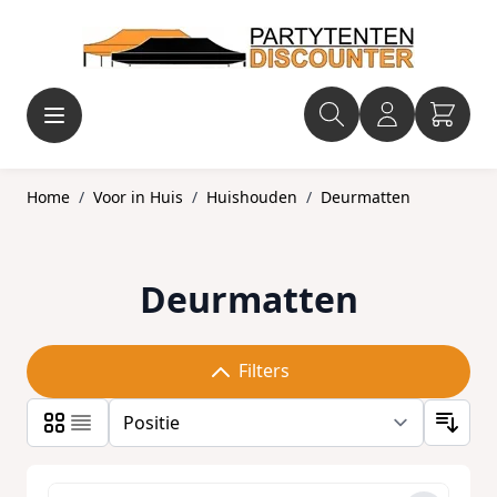
Ga naar de inhoud
Home
/
Voor in Huis
/
Huishouden
/
Deurmatten
Deurmatten
Filters