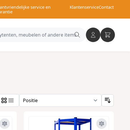
antvriendelijke service en
Klantenservice
Contact
arantie
Search
category