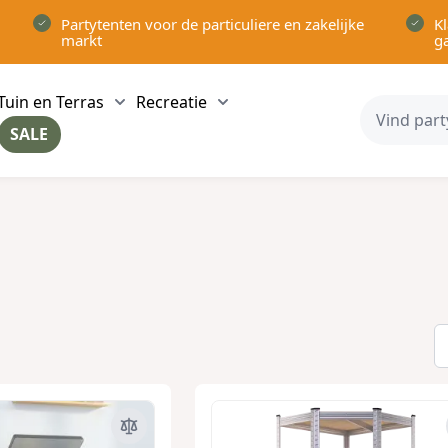
Partytenten voor de particuliere en zakelijke
Kl
markt
g
Tuin en Terras
Recreatie
ow submenu for Partytenten category
Show submenu for Tuin en Terras category
Show submenu for Recreatie 
SALE
ow submenu for Voor in Huis category