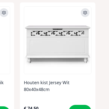
ik
Houten kist Jersey Wit
80x40x48cm
€ 74,50