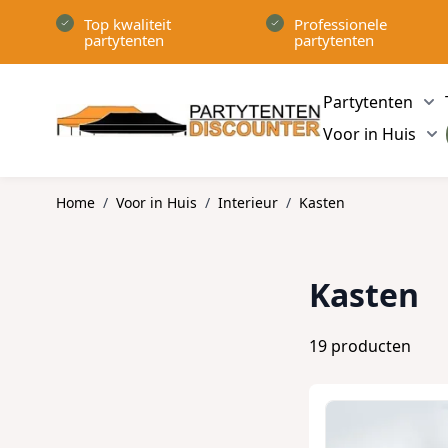
Ga naar de inhoud
Top kwaliteit
Professionele
partytenten
partytenten
Partytenten
Sh
Voor in Huis
Sh
Home
/
Voor in Huis
/
Interieur
/
Kasten
Kasten
19
producten