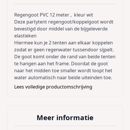
Regengoot PVC 12 meter , kleur wit
Deze partytent regengoot/koppelgoot wordt
bevestigd door middel van de bijgeleverde
elastieken
Hiermee kun je 2 tenten aan elkaar koppelen
zodat er geen regenwater tussendoor sijpelt.
De goot komt onder de rand van beide tenten
te hangen aan het frame. Doordat de goot
naar het midden toe smaller wordt loopt het
water automatisch naar beide uiteinden toe.
Aan de uiteinden loopt het regenwater over
Lees volledige productomschrijving
de afloop naar de grond toe.
De goot is zowel geschikt om 2 partytenten
aan de zijkant met elkaar te verbinden of 2
Meer informatie
partytenten aan de kopse kanten.