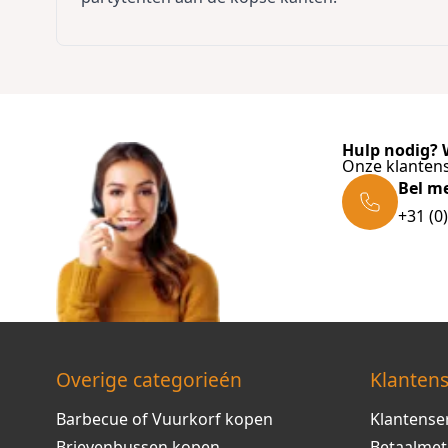
Hulp nodig? W
Onze klantens
Bel m
+31 (0
Overige categorieén
Klantens
Barbecue of Vuurkorf kopen
Klantense
Brievenbussen kopen
Betaalme