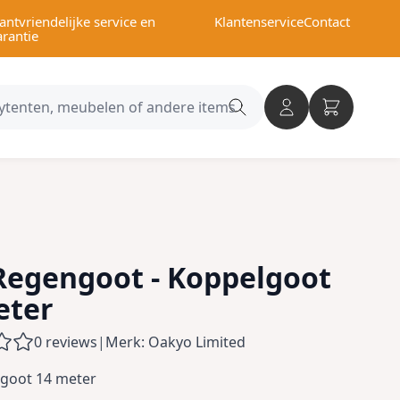
antvriendelijke service en
Klantenservice
Contact
arantie
Search
category
Regengoot - Koppelgoot
eter
0 reviews
|
Merk: Oakyo Limited
goot 14 meter