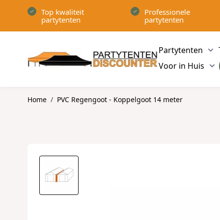
Ga naar de inhoud
Top kwaliteit
Professionele
partytenten
partytenten
Partytenten
Sh
Voor in Huis
Sh
Home
/
PVC Regengoot - Koppelgoot 14 meter