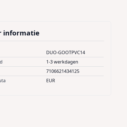
 informatie
DUO-GOOTPVC14
jd
1-3 werkdagen
7106621434125
uta
EUR