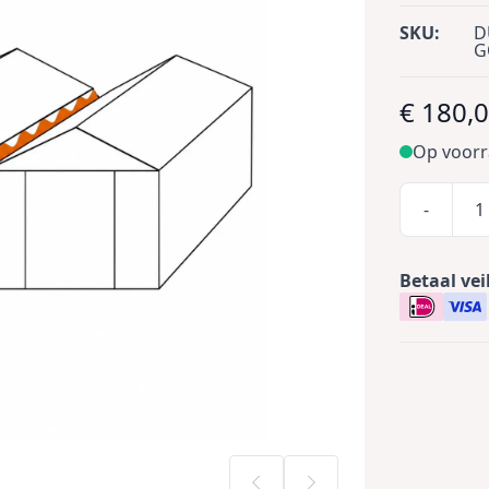
SKU:
D
G
€ 180,
Op voor
-
Betaal vei