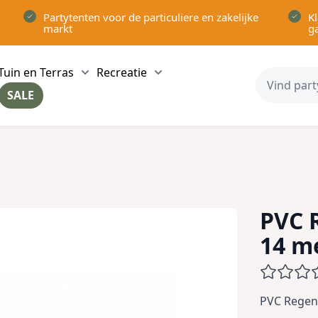
Partytenten voor de particuliere en zakelijke
Kl
markt
g
Tuin en Terras
Recreatie
ow submenu for Partytenten category
Show submenu for Tuin en Terras category
Show submenu for Recreatie 
SALE
ow submenu for Voor in Huis category
PVC 
14 m
PVC Regen