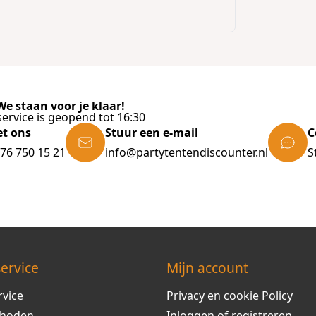
e staan voor je klaar!
ervice is geopend tot 16:30
et ons
Stuur een e-mail
C
)76 750 15 21
info@partytentendiscounter.nl
S
ervice
Mijn account
rvice
Privacy en cookie Policy
thoden
Inloggen of registreren