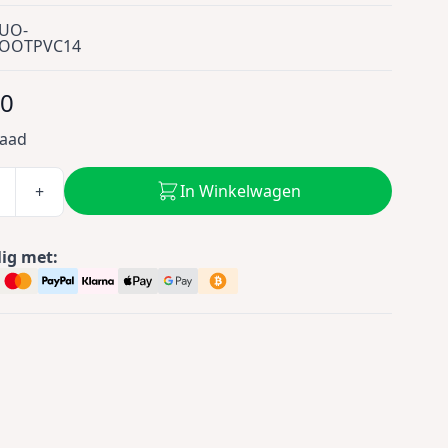
UO-
OOTPVC14
00
raad
In Winkelwagen
+
lig met: