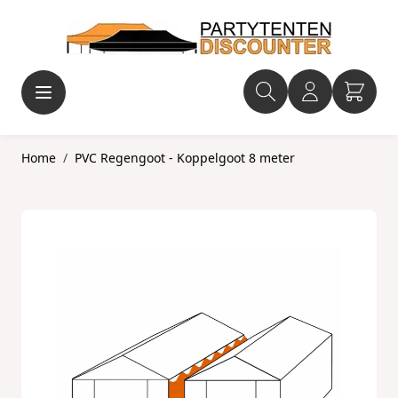
Ga naar de inhoud
Home
/
PVC Regengoot - Koppelgoot 8 meter