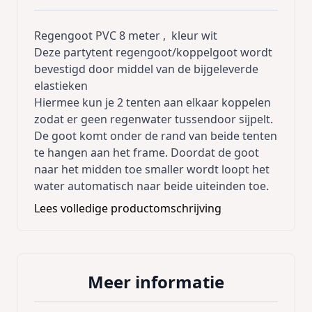
Regengoot PVC 8 meter , kleur wit
Deze partytent regengoot/koppelgoot wordt
bevestigd door middel van de bijgeleverde
elastieken
Hiermee kun je 2 tenten aan elkaar koppelen
zodat er geen regenwater tussendoor sijpelt.
De goot komt onder de rand van beide tenten
te hangen aan het frame. Doordat de goot
naar het midden toe smaller wordt loopt het
water automatisch naar beide uiteinden toe.
Aan de uiteinden loopt het regenwater over
Lees volledige productomschrijving
de afloop naar de grond toe.
De goot is zowel geschikt om 2 partytenten
aan de zijkant met elkaar te verbinden of 2
Meer informatie
partytenten aan de kopse kanten.