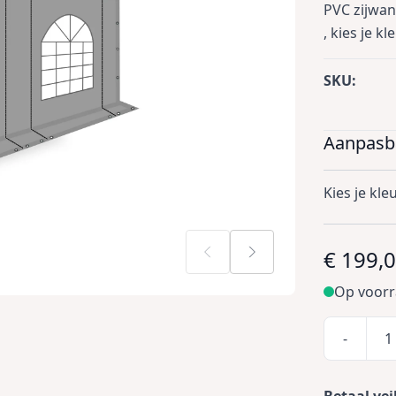
PVC zijwa
, kies je kl
SKU:
Aanpasba
Kies je kle
€ 199,
Op voor
-
Betaal vei