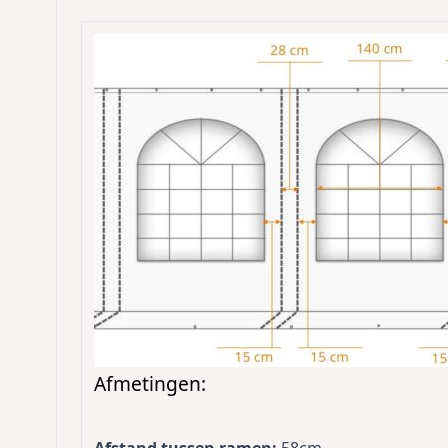
Afmetingen:
Afstand tussen ramen:
58cm