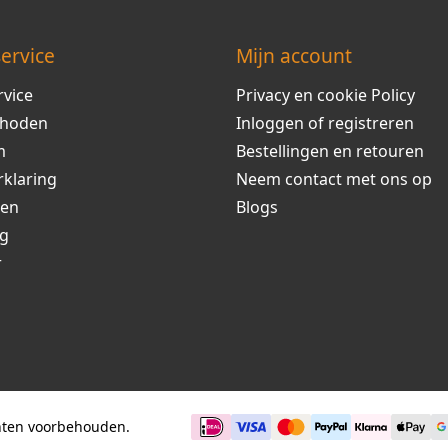
ervice
Mijn account
rvice
Privacy en cookie Policy
thoden
Inloggen of registreren
m
Bestellingen en retouren
rklaring
Neem contact met ons op
ren
Blogs
ng
r
chten voorbehouden.