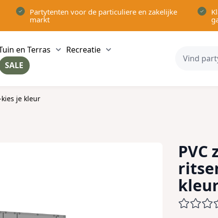
Partytenten voor de particuliere en zakelijke
Kl
markt
g
Tuin en Terras
Recreatie
ow submenu for Partytenten category
Show submenu for Tuin en Terras category
Show submenu for Recreatie 
SALE
ow submenu for Voor in Huis category
ies je kleur
PVC 
rits
kleu