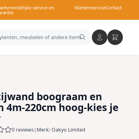
antvriendelijke service en
Klantenservice
Contact
arantie
Search
category
zijwand boograam en
en 4m-220cm hoog-kies je
r
0 reviews
|
Merk: Oakyo Limited