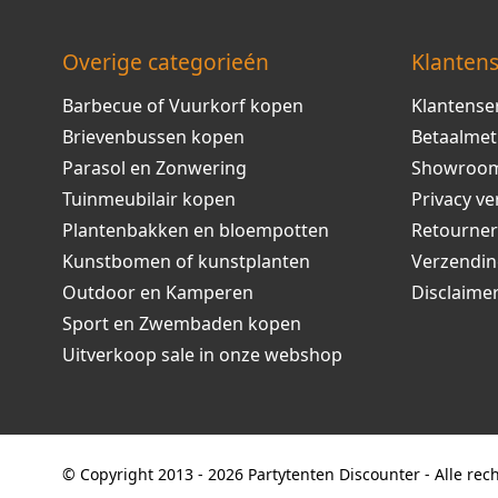
Overige categorieén
Klantens
Barbecue of Vuurkorf kopen
Klantense
Brievenbussen kopen
Betaalme
Parasol en Zonwering
Showroo
Tuinmeubilair kopen
Privacy ve
Plantenbakken en bloempotten
Retourne
Kunstbomen of kunstplanten
Verzendi
Outdoor en Kamperen
Disclaime
Sport en Zwembaden kopen
Uitverkoop sale in onze webshop
© Copyright 2013 - 2026 Partytenten Discounter - Alle re