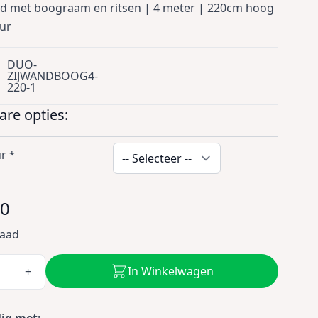
nd met boograam en ritsen | 4 meter | 220cm hoog
eur
DUO-
ZIJWANDBOOG4-
220-1
re opties:
ur
*
00
raad
In Winkelwagen
+
lig met: