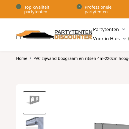
Ga naar de inhoud
Top kwaliteit
Professionele
partytenten
partytenten
Partytenten
Sh
Voor in Huis
Sh
Home
/
PVC zijwand boograam en ritsen 4m-220cm hoog-k