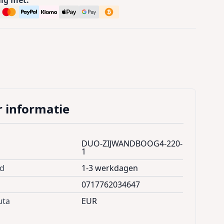
 informatie
DUO-ZIJWANDBOOG4-220-
1
jd
1-3 werkdagen
0717762034647
uta
EUR