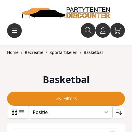
Ga naar de inhoud
Home
/
Recreatie
/
Sportartikelen
/
Basketbal
Basketbal
Filters