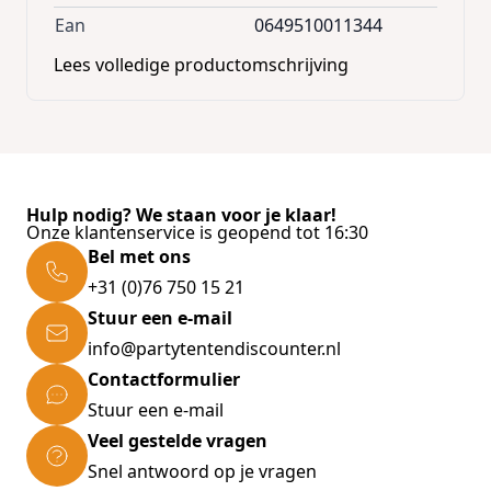
Dogz halsband en bijpassend looplijn
.
Ean
0649510011344
Tip:
Lees volledige productomschrijving
Kijk ook eens naar de Fancy Dress serie van
Rogz
for Dogz!
Ook kattenliefhebbers kunnen hun hart
ophalen bij de diverse trendy
kattenhalsbandjes van Rogz Catz.
Hulp nodig? We staan voor je klaar!
Onze klantenservice is geopend tot 16:30
Bel met ons
+31 (0)76 750 15 21
Stuur een e-mail
info@partytentendiscounter.nl
Contactformulier
Stuur een e-mail
Veel gestelde vragen
Snel antwoord op je vragen