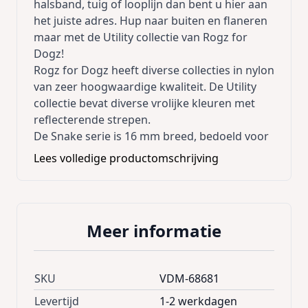
halsband, tuig of looplijn dan bent u hier aan
het juiste adres. Hup naar buiten en flaneren
maar met de Utility collectie van Rogz for
Dogz!
Rogz for Dogz heeft diverse collecties in nylon
van zeer hoogwaardige kwaliteit. De Utility
collectie bevat diverse vrolijke kleuren met
reflecterende strepen.
De Snake serie is 16 mm breed, bedoeld voor
kleine tot middelgrote honden zoals de
Lees volledige productomschrijving
Schotse Terrier, Mopshond of andere terriers.
De Snake looplijn heeft een lengte van 1,8
meter.
Meer informatie
Wie durft er nu nog te zeggen dat de
viervoeter niet ongelooflijk stoer over straat
SKU
VDM-68681
kan gaan?
Verwen uw hond met een Rogz for
Levertijd
1-2 werkdagen