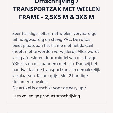
Omschrijving /
TRANSPORTZAK MET WIELEN
FRAME - 2,5X5 M & 3X6 M
Zeer handige roltas met wielen, vervaardigd
uit hoogwaardig en stevig PVC. De roltas
biedt plaats aan het frame met het dakzeil
(hoeft niet te worden verwijderd). Alles wordt
veilig afgesloten door middel van de stevige
YKK rits en de spanriem met clip. Dankzij het
handvat laat de transportkar zich gemakkelijk
verplaatsen. Kleur : grijs. Met 2 handige
documentenvakjes.
Dit artikel is geschikt voor de easy up /
vouwtenten maat
met
2.5x5m en 3x6m
Lees volledige productomschrijving
polyester dakzeil.
Montage : de wielen dienen éénmalig zelf te
worden gemonteerd.