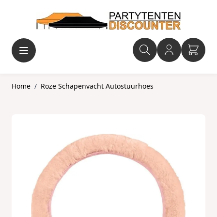
Ga naar de inhoud
Home
/
Roze Schapenvacht Autostuurhoes