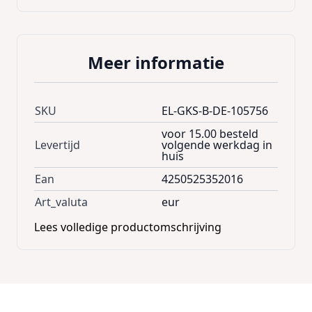
- Rubberen afdichtingen op de haak
Technische gegevens:
Meer informatie
- Diameter touw: 10mm
- Kleuren: Zwart met rode karabijnhaken
- Max belasting:
Fperm 120N (12kg)
SKU
EL-GKS-B-DE-105756
voor 15.00 besteld
Levertijd
volgende werkdag in
Lengte 80 cm (zonder "belasting")
huis
Lengte 149 cm - bij maximale belasting
Ean
4250525352016
Art_valuta
eur
Leveringsomvang:
- Spinelastiek met karabijnhaken
Lees volledige productomschrijving