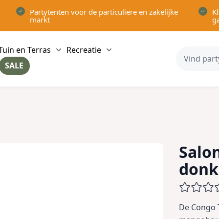
Partytenten voor de particuliere en zakelijke
Kl
markt
g
Tuin en Terras
Recreatie
ow submenu for Partytenten category
Show submenu for Tuin en Terras category
Show submenu for Recreatie 
SALE
ow submenu for Voor in Huis category
Salo
donk
De Congo T