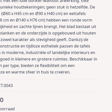
 met een luxe donker-walnoot afwerking. Elke
t unieke houttekeningen; geen stuk is hetzelfde. De
s (Ø60 x H45 cm en Ø90 x H40 cm) en eettafels
76 cm en Ø140 x H76 cm) hebben een ronde vorm
ijkheid en zachte lijnen brengt. Het blad bestaat uit
planken en de onderzijde is opgebouwd uit houten
 zowel karakter als stevigheid geeft. Dankzij de
onstructie en tijdloze esthetiek passen de tafels
 in moderne, industriële of landelijke interieurs en
goed in kleinere en grotere ruimtes. Beschikbaar in
 per type, bieden ze flexibiliteit om een
e en warme sfeer in huis te creëren.
T.0043
00
voorraad