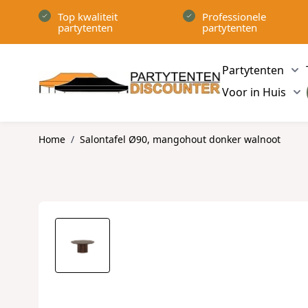
Ga naar de inhoud
Top kwaliteit
Professionele
partytenten
partytenten
Partytenten
Sh
Voor in Huis
Sh
Home
/
Salontafel Ø90, mangohout donker walnoot