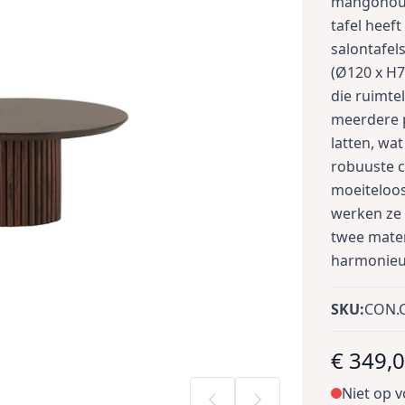
mangohout
tafel heef
salontafel
(Ø120 x H
die ruimtel
meerdere 
latten, wat
robuuste c
moeiteloos
werken ze 
twee maten
harmonieuz
SKU:
CON.C
€ 349,
Niet op 