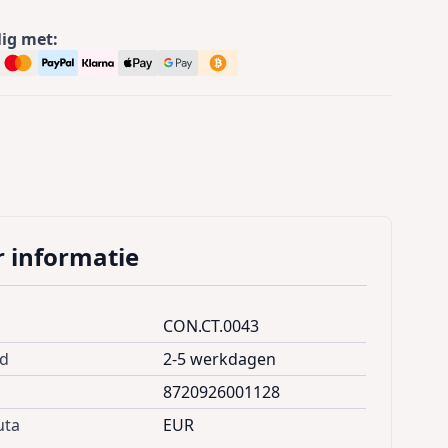
lig met:
 informatie
CON.CT.0043
jd
2-5 werkdagen
8720926001128
uta
EUR