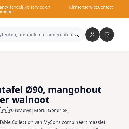
antvriendelijke service en
Klantenservice
Contact
arantie
Search
category
ntafel Ø90, mangohout
er walnoot
0 reviews
|
Merk: Generiek
able Collection van MySons combineert massief