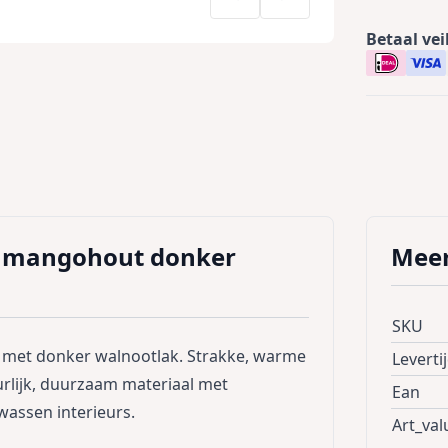
Betaal vei
, mangohout donker
Meer
SKU
 met donker walnootlak. Strakke, warme
Leverti
urlijk, duurzaam materiaal met
Ean
wassen interieurs.
Art_val