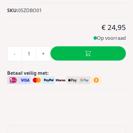
SKU:
05ZDBO01
€ 24,95
Op voorraad
-
+
Betaal veilig met: