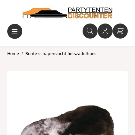
Ga naar de inhoud
Home
/
Bonte schapenvacht fietszadelhoes