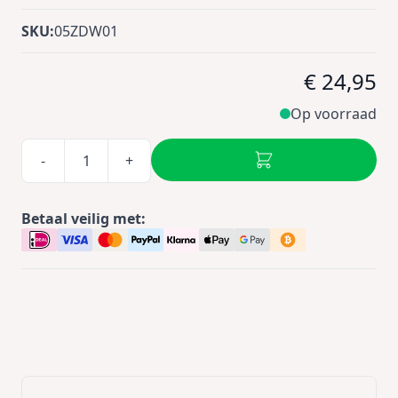
SKU:
05ZDW01
€ 24,95
Op voorraad
-
+
Betaal veilig met: