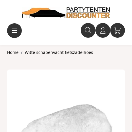
Ga naar de inhoud
Home
/
Witte schapenvacht fietszadelhoes