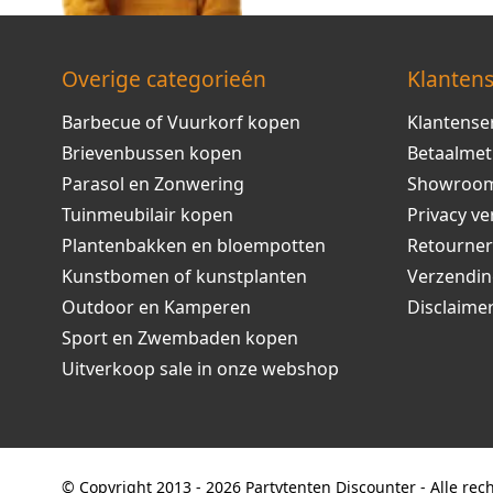
Overige categorieén
Klantens
Barbecue of Vuurkorf kopen
Klantense
Brievenbussen kopen
Betaalme
Parasol en Zonwering
Showroo
Tuinmeubilair kopen
Privacy ve
Plantenbakken en bloempotten
Retourne
Kunstbomen of kunstplanten
Verzendi
Outdoor en Kamperen
Disclaime
Sport en Zwembaden kopen
Uitverkoop sale in onze webshop
© Copyright 2013 - 2026 Partytenten Discounter - Alle re