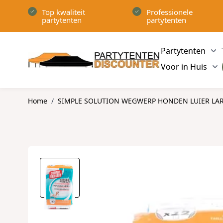
Ga naar de inhoud
Top kwaliteit
Professionele
partytenten
partytenten
Partytenten
Sh
Voor in Huis
Sh
Home
/
SIMPLE SOLUTION WEGWERP HONDEN LUIER LARG