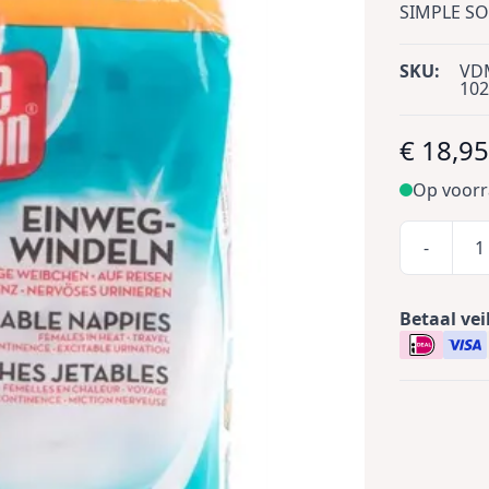
SIMPLE S
SKU:
VD
102
€ 18,9
Op voor
-
Betaal vei