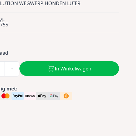
OLUTION WEGWERP HONDEN LUIER
M-
755
5
raad
In Winkelwagen
+
lig met: