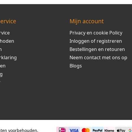
ervice
Mijn account
rvice
Privacy en cookie Policy
thoden
Inloggen of registreren
m
Bestellingen en retouren
rklaring
Neem contact met ons op
ren
Blogs
ng
r
chten voorbehouden.