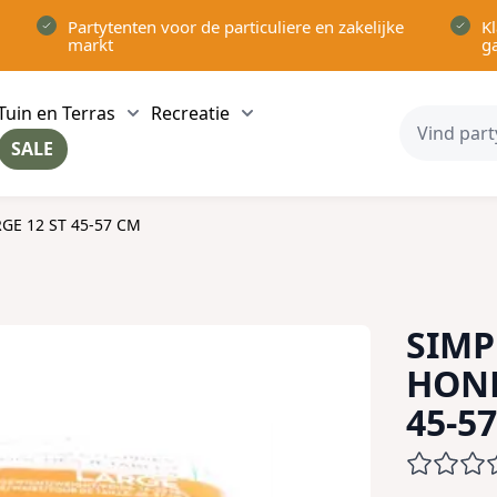
Partytenten voor de particuliere en zakelijke
Kl
markt
g
Tuin en Terras
Recreatie
ow submenu for Partytenten category
Show submenu for Tuin en Terras category
Show submenu for Recreatie 
SALE
ow submenu for Voor in Huis category
E 12 ST 45-57 CM
SIMP
HOND
45-5