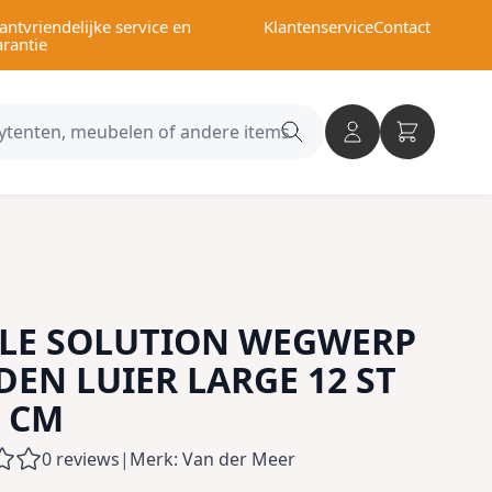
antvriendelijke service en
Klantenservice
Contact
arantie
Search
category
LE SOLUTION WEGWERP
EN LUIER LARGE 12 ST
7 CM
0 reviews
|
Merk: Van der Meer