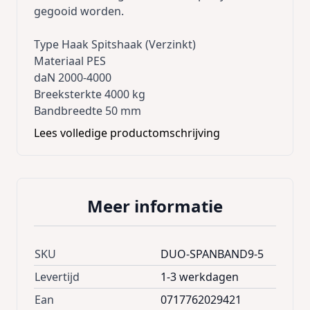
gegooid worden.
Type Haak Spitshaak (Verzinkt)
Materiaal PES
daN 2000-4000
Breeksterkte 4000 kg
Bandbreedte 50 mm
Lengte 9 m
Lees volledige productomschrijving
Deze spanband past over tenten tot 4m
breed, dus 4×6, 4×8 e.d.
Meer informatie
SKU
DUO-SPANBAND9-5
Levertijd
1-3 werkdagen
Ean
0717762029421