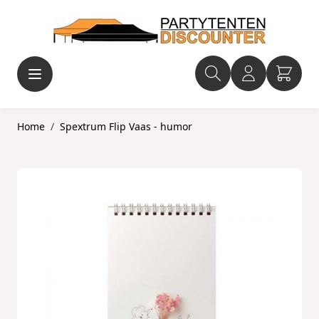
Ga naar de inhoud
Home
/
Spextrum Flip Vaas - humor