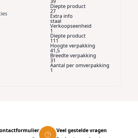
39
Diepte product
27
ties
Extra info
staal
Verkoopseenheid
1
Diepte product
111
Hoogte verpakking
41,5
Breedte verpakking
31
Aantal per omverpakking
1
ontactformulier
Veel gestelde vragen