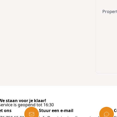
Proper
e staan voor je klaar!
ervice is geopend tot 16:30
et ons
Stuur een e-mail
C