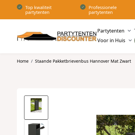
Ga naar de inhoud
Top kwaliteit
Professionele
partytenten
partytenten
Partytenten
Sh
Voor in Huis
Sh
Home
/
Staande Pakketbrievenbus Hannover Mat Zwart