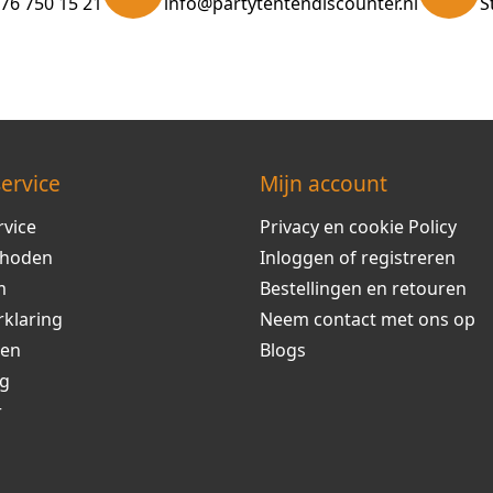
)76 750 15 21
info@partytentendiscounter.nl
S
ervice
Mijn account
rvice
Privacy en cookie Policy
thoden
Inloggen of registreren
m
Bestellingen en retouren
rklaring
Neem contact met ons op
ren
Blogs
ng
r