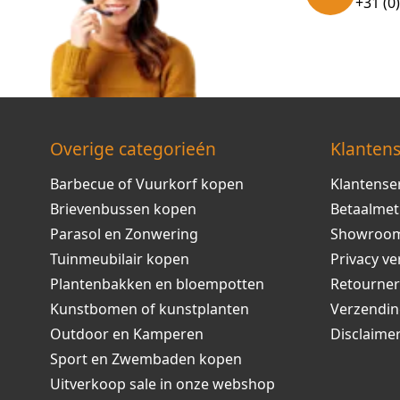
+31 (0
Overige categorieén
Klantens
Barbecue of Vuurkorf kopen
Klantense
Brievenbussen kopen
Betaalme
Parasol en Zonwering
Showroo
Tuinmeubilair kopen
Privacy ve
Plantenbakken en bloempotten
Retourne
Kunstbomen of kunstplanten
Verzendi
Outdoor en Kamperen
Disclaime
Sport en Zwembaden kopen
Uitverkoop sale in onze webshop