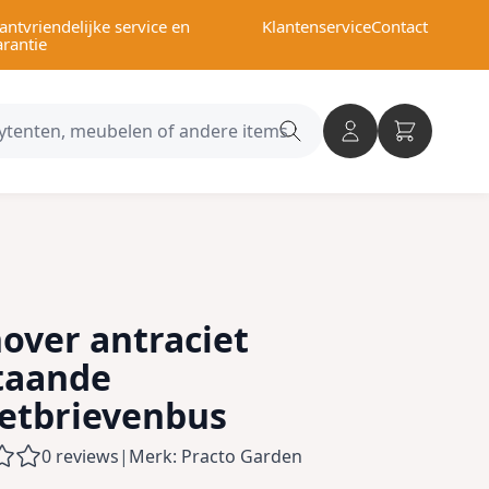
antvriendelijke service en
Klantenservice
Contact
arantie
Search
category
over antraciet
staande
etbrievenbus
0 reviews
|
Merk: Practo Garden