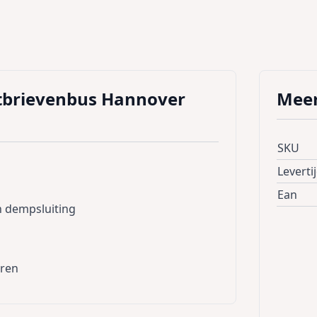
tbrievenbus Hannover
Meer
SKU
Leverti
Ean
n dempsluiting
eren