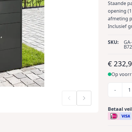
Staande pa
opening (1
afmeting p
Inclusief 
SKU:
GA-
B7
€ 232,
Op voor
-
Betaal vei