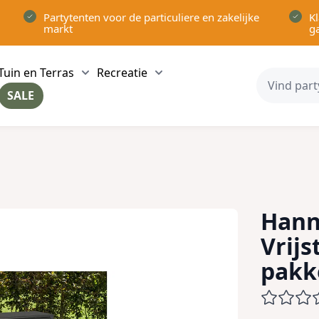
Partytenten voor de particuliere en zakelijke
Kl
markt
g
Tuin en Terras
Recreatie
ow submenu for Partytenten category
Show submenu for Tuin en Terras category
Show submenu for Recreatie 
SALE
ow submenu for Voor in Huis category
Hann
Vrij
pakk